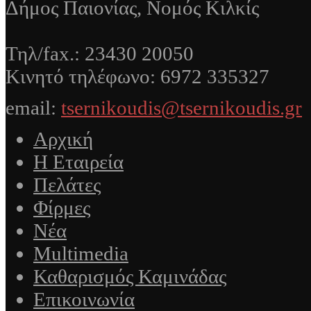
Δήμος Παιονίας, Νομός Κιλκίς
Τηλ/fax.: 23430 20050
Κινητό τηλέφωνο: 6972 335327
email:
tsernikoudis@tsernikoudis.gr
Αρχική
Η Εταιρεία
Πελάτες
Φίρμες
Νέα
Multimedia
Καθαρισμός Καμινάδας
Επικοινωνία