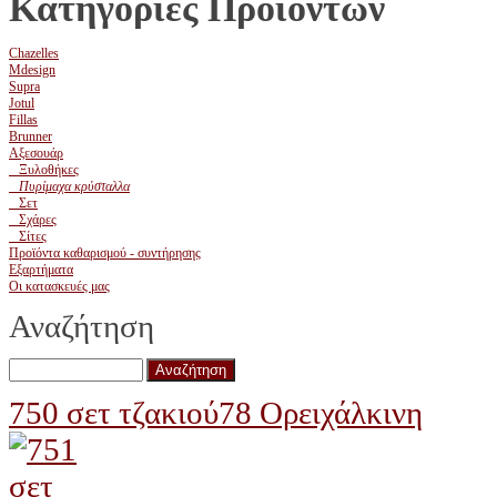
Κατηγορίες Προϊόντων
Chazelles
Mdesign
Supra
Jotul
Fillas
Brunner
Αξεσουάρ
Ξυλοθήκες
Πυρίμαχα κρύσταλλα
Σετ
Σχάρες
Σίτες
Προϊόντα καθαρισμού - συντήρησης
Εξαρτήματα
Οι κατασκευές μας
Αναζήτηση
750 σετ τζακιού
78 Ορειχάλκινη