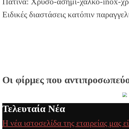
Πατίνα: Χρυσό-ασήμι-χαλκό-inox-χ
Ειδικές διαστάσεις κατόπιν παραγγε
Οι φίρμες που αντιπροσωπεύ
Τελευταία Νέα
Η νέα ιστοσελίδα της εταιρείας μας ε