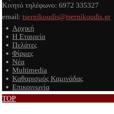
Κινητό τηλέφωνο: 6972 335327
email:
tsernikoudis@tsernikoudis.gr
Αρχική
Η Εταιρεία
Πελάτες
Φίρμες
Νέα
Multimedia
Καθαρισμός Καμινάδας
Επικοινωνία
TOP