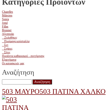
Κατηγορίες Προϊόντων
Chazelles
Mdesign
Supra
Jotul
Fillas
Brunner
Αξεσουάρ
Ξυλοθήκες
Πυρίμαχα κρύσταλλα
Σετ
Σχάρες
Σίτες
Προϊόντα καθαρισμού - συντήρησης
Εξαρτήματα
Οι κατασκευές μας
Αναζήτηση
503 ΜΑΥΡΟ
503 ΠΑΤΙΝΑ ΧΑΛΚΟ