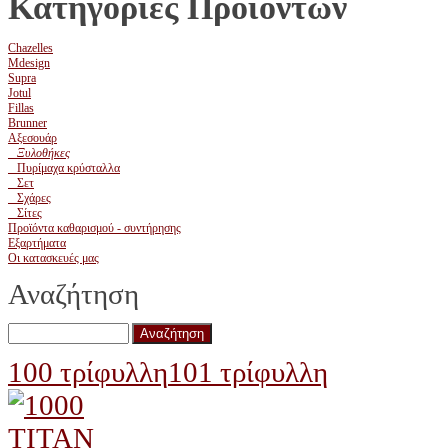
Κατηγορίες Προϊόντων
Chazelles
Mdesign
Supra
Jotul
Fillas
Brunner
Αξεσουάρ
Ξυλοθήκες
Πυρίμαχα κρύσταλλα
Σετ
Σχάρες
Σίτες
Προϊόντα καθαρισμού - συντήρησης
Εξαρτήματα
Οι κατασκευές μας
Αναζήτηση
100 τρίφυλλη
101 τρίφυλλη