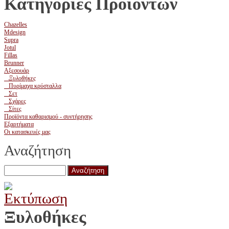
Κατηγορίες Προϊόντων
Chazelles
Mdesign
Supra
Jotul
Fillas
Brunner
Αξεσουάρ
Ξυλοθήκες
Πυρίμαχα κρύσταλλα
Σετ
Σχάρες
Σίτες
Προϊόντα καθαρισμού - συντήρησης
Εξαρτήματα
Οι κατασκευές μας
Αναζήτηση
Ξυλοθήκες